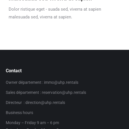
Dolor ristique eget - suada sed, viverra at sapien
malesuada sed, viverra at sapien.
Contact
Owner département : immo@uhp.rentals
Sales département : reservation@uhp.rentals
Directeur : direction@uhp.rentals
Business hours
Monday – Friday 9 am – 6 pm