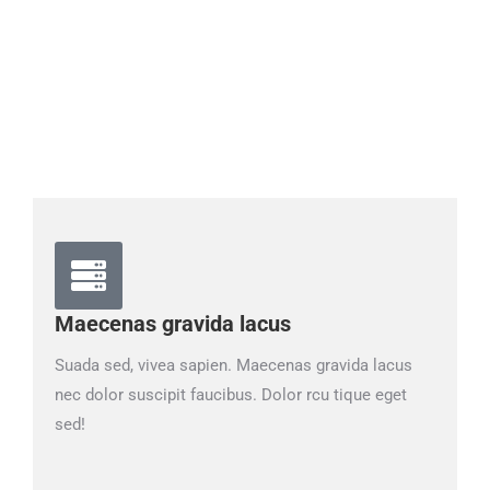
Maecenas sit amet tincidunt elit –
habitant morbi tristique senectus et
netus.
Maecenas gravida lacus
Suada sed, vivea sapien. Maecenas gravida lacus
nec dolor suscipit faucibus. Dolor rcu tique eget
sed!