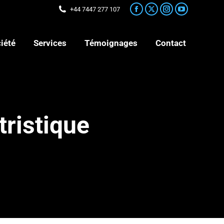
+44 7447 277 107
iété
Services
Témoignages
Contact
iété
Services
Témoignages
Contact
tristique