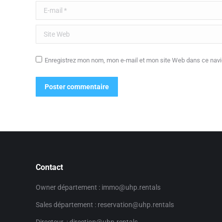
E-mail *
Site Web
Enregistrez mon nom, mon e-mail et mon site Web dans ce navig
Poster commentaire
Contact
Owner département : immo@uhp.rentals
Sales département : reservation@uhp.rentals