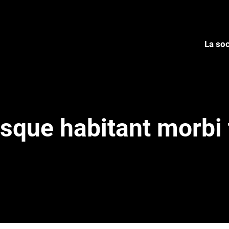
La soc
La soc
sque habitant morbi 